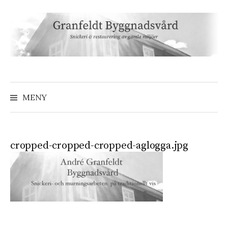
Hoppa
till
innehåll
MENY
cropped-cropped-cropped-aglogga.jpg