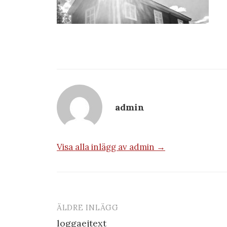
admin
Visa alla inlägg av admin →
ÄLDRE INLÄGG
Inläggsnavigering
loggaejtext