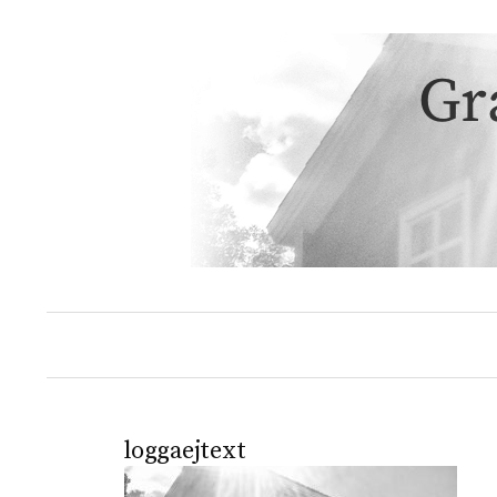
Hoppa
till
innehåll
loggaejtext